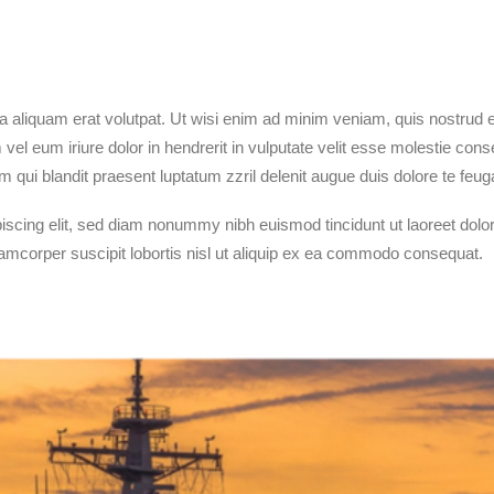
 aliquam erat volutpat. Ut wisi enim ad minim veniam, quis nostrud exe
eum iriure dolor in hendrerit in vulputate velit esse molestie consequ
qui blandit praesent luptatum zzril delenit augue duis dolore te feugait
iscing elit, sed diam nonummy nibh euismod tincidunt ut laoreet dolo
lamcorper suscipit lobortis nisl ut aliquip ex ea commodo consequat.