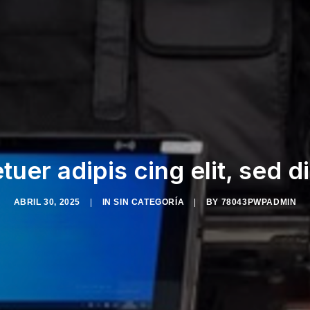
etuer adipis cing elit, sed
ABRIL 30, 2025
|
IN
SIN CATEGORÍA
|
BY
78043PWPADMIN