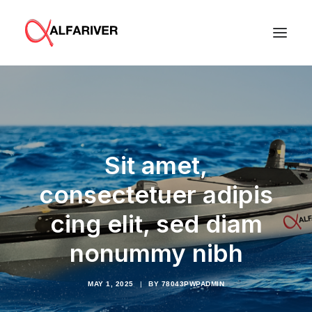
We are
What we do
Innovation
Sit amet,
Contact
consectetuer adipis
English
cing elit, sed diam
Search
nonummy nibh
MAY 1, 2025
|
BY
78043PWPADMIN